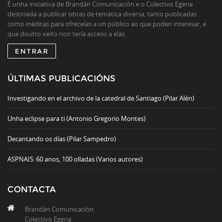
É unha iniciativa de Brandán Comunicación e o Colectivo Egeria
destinada a publicar obras de temática diversa, tanto publicadas
como inéditas para ofrecelas a un público ao que poden interesar, e
que doutro xeito non tería acceso a elas.
ENTRAR
ÚLTIMAS PUBLICACIÓNS
Investigando en el archivo de la catedral de Santiago (Pilar Alén)
Unha eclipse para ti (Antonio Gregorio Montes)
Decantando os días (Pilar Sampedro)
ASPNAIS: 60 anos, 100 olladas (Varios autores)
CONTACTA
Brandán Comunicación
Colectivo Egeria