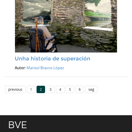
Unha historia de superación
Autor:
Marisol Bravos López
previous
1
2
3
4
5
6
seg