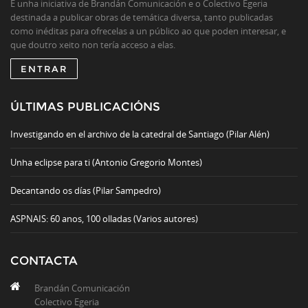
É unha iniciativa de Brandán Comunicación e o Colectivo Egeria
destinada a publicar obras de temática diversa, tanto publicadas
como inéditas para ofrecelas a un público ao que poden interesar, e
que doutro xeito non tería acceso a elas.
ENTRAR
ÚLTIMAS PUBLICACIÓNS
Investigando en el archivo de la catedral de Santiago (Pilar Alén)
Unha eclipse para ti (Antonio Gregorio Montes)
Decantando os días (Pilar Sampedro)
ASPNAIS: 60 anos, 100 olladas (Varios autores)
CONTACTA
Brandán Comunicación
Colectivo Egeria