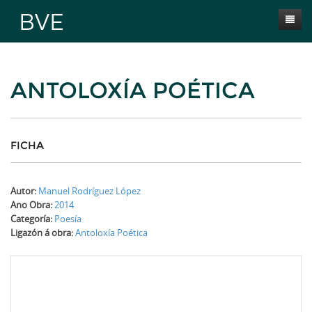
Inicio
ANTOLOXÍA POÉTICA
Presentación
Obras
Selección BVE
FICHA
Autores
Autor:
Manuel Rodríguez López
Novas
Ano Obra:
2014
Categoría:
Poesía
Contacta
Ligazón á obra:
Antoloxía Poética