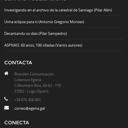
Investigando en el archivo de la catedral de Santiago (Pilar Alén)
Unha eclipse para ti (Antonio Gregorio Montes)
Decantando os días (Pilar Sampedro)
ASPNAIS: 60 anos, 100 olladas (Varios autores)
CONTACTA
Brandán Comunicación
Colectivo Egeria
C/Montero Ríos, 60-62 - 1ºD
27002 - Lugo (Spain)
+34 676 456 461
correo@egeria.gal
CONECTA