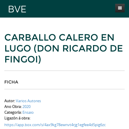
Inicio
CARBALLO CALERO EN
Presentación
LUGO (DON RICARDO DE
Obras
FINGOI)
Selección BVE
Autores
Novas
FICHA
Contacta
Autor:
Varios Autores
Ano Obra:
2020
Categoría:
Ensaio
Ligazón á obra:
https://app.box.com/s/4ax9kg78ewnvt4rjg1egfee4d5pig6zc