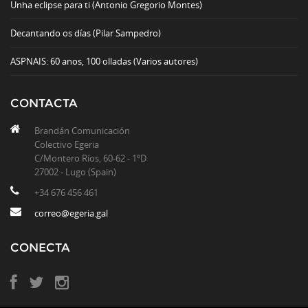
Unha eclipse para ti (Antonio Gregorio Montes)
Decantando os días (Pilar Sampedro)
ASPNAIS: 60 anos, 100 olladas (Varios autores)
CONTACTA
Brandán Comunicación
Colectivo Egeria
C/Montero Ríos, 60-62 - 1ºD
27002 - Lugo (Spain)
+34 676 456 461
correo@egeria.gal
CONECTA