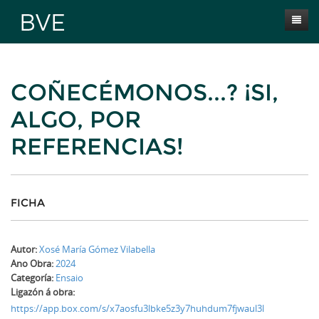
Inicio
COÑECÉMONOS...? ¡SI,
Presentación
ALGO, POR
Obras
REFERENCIAS!
Selección BVE
Autores
Novas
FICHA
Contacta
Autor:
Xosé María Gómez Vilabella
Ano Obra:
2024
Categoría:
Ensaio
Ligazón á obra:
https://app.box.com/s/x7aosfu3lbke5z3y7huhdum7fjwaul3l