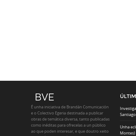
ÚLTI
É unha iniciativa de Brandán Comunicación
Investiga
e o Colectivo Egeria destinada a publicar
Santiago 
obras de temática diversa, tanto publicadas
como inéditas para ofrecelas a un público
Unha ecl
ao que poden interesar, e que doutro xeito
Montes)