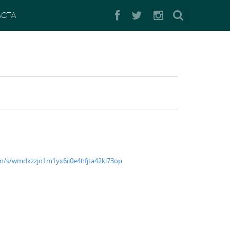
Buscar
ACTA
om/s/wmdkzzjo1m1yx6ii0e4hfjta42kl73op