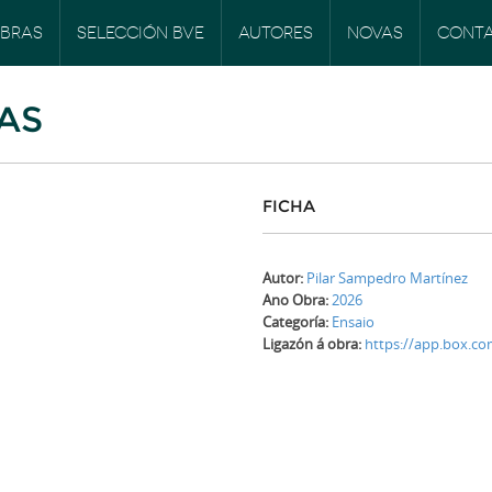
BRAS
SELECCIÓN BVE
AUTORES
NOVAS
CONT
AS
FICHA
Autor:
Pilar Sampedro Martínez
Ano Obra:
2026
Categoría:
Ensaio
Ligazón á obra:
https://app.box.c