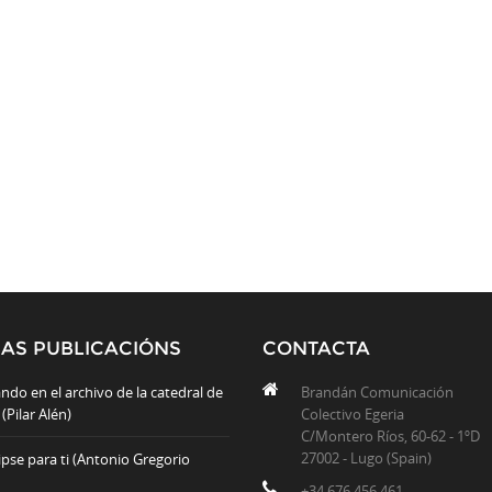
MAS PUBLICACIÓNS
CONTACTA
ndo en el archivo de la catedral de
Brandán Comunicación
(Pilar Alén)
Colectivo Egeria
C/Montero Ríos, 60-62 - 1ºD
27002 - Lugo (Spain)
ipse para ti (Antonio Gregorio
+34 676 456 461