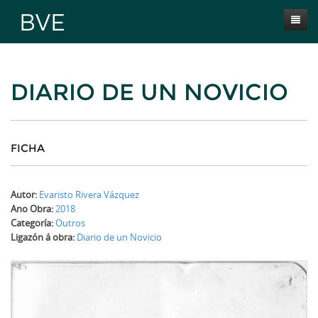
Inicio
DIARIO DE UN NOVICIO
Presentación
Obras
Selección BVE
FICHA
Autores
Autor:
Evaristo Rivera Vázquez
Novas
Ano Obra:
2018
Categoría:
Outros
Contacta
Ligazón á obra:
Diario de un Novicio