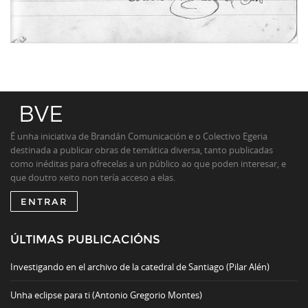
É unha iniciativa de Brandán Comunicación e o Colectivo Egeria
destinada a publicar obras de temática diversa, tanto publicadas
como inéditas para ofrecelas a un público ao que poden interesar, e
que doutro xeito non tería acceso a elas.
ENTRAR
ÚLTIMAS PUBLICACIÓNS
Investigando en el archivo de la catedral de Santiago (Pilar Alén)
Unha eclipse para ti (Antonio Gregorio Montes)