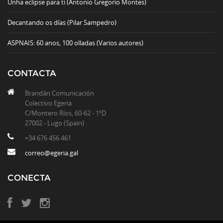
Unha eclipse para ti (Antonio Gregorio Montes)
Decantando os días (Pilar Sampedro)
ASPNAIS: 60 anos, 100 olladas (Varios autores)
CONTACTA
Brandán Comunicación
Colectivo Egeria
C/Montero Ríos, 60-62 - 1ºD
27002 - Lugo (Spain)
+34 676 456 461
correo@egeria.gal
CONECTA