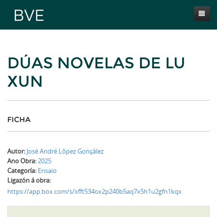
Inicio
DÚAS NOVELAS DE LU
Presentación
XUN
Obras
Selección BVE
Autores
FICHA
Novas
Autor:
José André Lôpez Gonçâlez
Contacta
Ano Obra:
2025
Categoría:
Ensaio
Ligazón á obra:
https://app.box.com/s/xfft534ox2p240b5aq7x5h1u2gfn1kqx