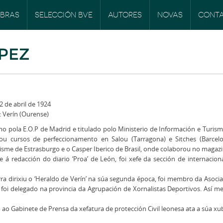
BRAS
SELECCIÓN BVE
AUTORES
NOVAS
CONT
PEZ
 de abril de 1924
 Verín (Ourense)
o pola E.O.P de Madrid e titulado polo Ministerio de Información e Turismo e
lizou cursos de perfeccionamento en Salou (Tarragona) e Sitches (Barce
lisme de Estrasburgo e o Casper Iberico de Brasil, onde colaborou no magazin
 á redacción do diario ‘Proa’ de León, foi xefe da sección de internaciona
a dirixiu o ‘Heraldo de Verín’ na súa segunda época, foi membro da Asoci
foi delegado na provincia da Agrupación de Xornalistas Deportivos. Así m
 ao Gabinete de Prensa da xefatura de protección Civil leonesa ata a súa xub