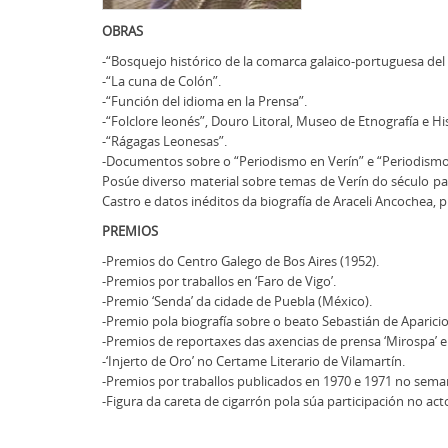
OBRAS
-“Bosquejo histórico de la comarca galaico-portuguesa de
-“La cuna de Colón”.
-“Función del idioma en la Prensa”.
-“Folclore leonés”, Douro Litoral, Museo de Etnografía e Hi
-“Rágagas Leonesas”.
-Documentos sobre o “Periodismo en Verín” e “Periodismo en 
Posúe diverso material sobre temas de Verín do século pa
Castro e datos inéditos da biografía de Araceli Ancochea, 
PREMIOS
-Premios do Centro Galego de Bos Aires (1952).
-Premios por traballos en ‘Faro de Vigo’.
-Premio ‘Senda’ da cidade de Puebla (México).
-Premio pola biografía sobre o beato Sebastián de Aparicio
-Premios de reportaxes das axencias de prensa ‘Mirospa’ e
-‘Injerto de Oro’ no Certame Literario de Vilamartín.
-Premios por traballos publicados en 1970 e 1971 no seman
-Figura da careta de cigarrón pola súa participación no a