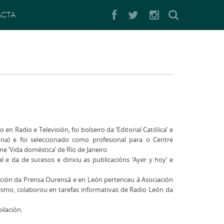
Buscar
ACTA
n Radio e Televisión, foi bolseiro da ‘Editorial Católica’ e
lona) e foi seleccionado como profesional para o Centre
e ‘Vida doméstica’ de Río de Janeiro.
l e da de sucesos e dirixiu as publicacións ‘Ayer y hoy’ e
ación da Prensa Ourensá e en León pertenceu á Asociación
esmo, colaborou en tarefas informativas de Radio León da
ilación.