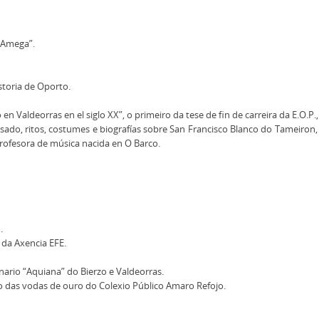
l Amega”.
storia de Oporto.
Valdeorras en el siglo XX”, o primeiro da tese de fin de carreira da E.O.P., d
sado, ritos, costumes e biografías sobre San Francisco Blanco do Tameiron,
profesora de música nacida en O Barco.
.
 da Axencia EFE.
ario “Aquiana” do Bierzo e Valdeorras.
cto das vodas de ouro do Colexio Público Amaro Refojo.