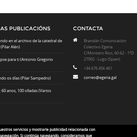
MAS PUBLICACIÓNS
CONTACTA
ndo en el archivo de la catedral de
Brandán Comunicación
(Pilar Alén)
Colectivo Egeria
C/Montero Ríos, 60-62 - 1ºD
27002 - Lugo (Spain)
ipse para ti (Antonio Gregorio
+34 676 456 461
correo@egeria.gal
do os días (Pilar Sampedro)
 60 anos, 100 olladas (Varios
uestros servicios y mostrarle publicidad relacionada con
e navegación. Si continúa navegando, consideramos que