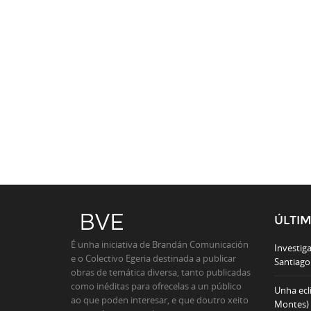
ÚLTI
É unha iniciativa de Brandán Comunicación
Investiga
e o Colectivo Egeria destinada a publicar
Santiago 
obras de temática diversa, tanto publicadas
como inéditas para ofrecelas a un público
Unha ecl
ao que poden interesar, e que doutro xeito
Montes)