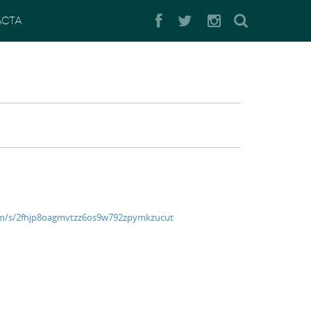
Buscar
ACTA
om/s/2fhjp8oagmvtzz6os9w792zpymkzucut