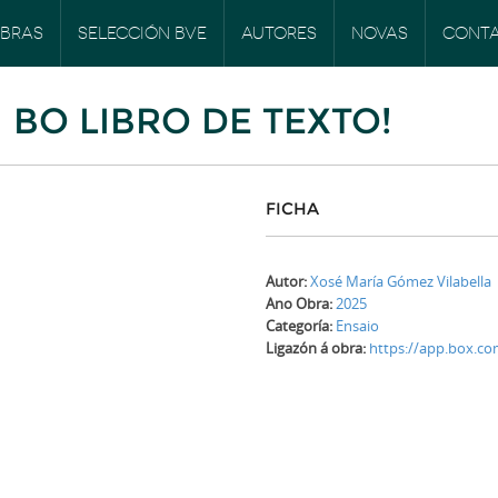
BRAS
SELECCIÓN BVE
AUTORES
NOVAS
CONT
 BO LIBRO DE TEXTO!
FICHA
Autor:
Xosé María Gómez Vilabella
Ano Obra:
2025
Categoría:
Ensaio
Ligazón á obra:
https://app.box.c