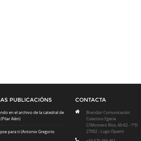
MAS PUBLICACIÓNS
CONTACTA
ndo en el archivo de la catedral de
Brandán Comunicación
(Pilar Alén)
Colectivo Egeria
C/Montero Ríos, 60-62 - 1ºD
27002 - Lugo (Spain)
ipse para ti (Antonio Gregorio
+34 676 456 461