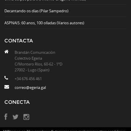
Decantando os días (Pilar Sampedro)
ASPNAIS: 60 anos, 100 olladas (Varios autores)
CONTACTA
Brandán Comunicación
Colectivo Egeria
C/Montero Ríos, 60-62 - 1ºD
27002 - Lugo (Spain)
+34 676 456 461
correo@egeria.gal
CONECTA