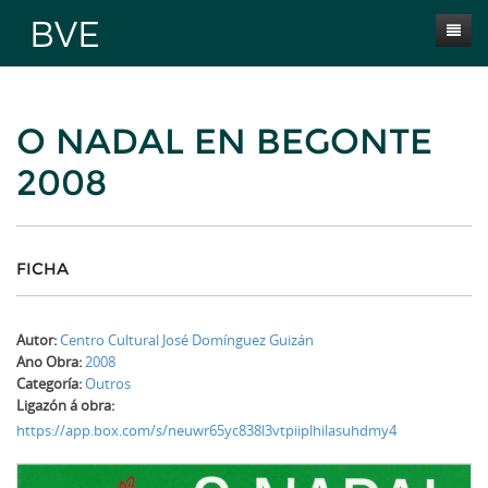
Inicio
O NADAL EN BEGONTE
Presentación
2008
Obras
Selección BVE
Autores
FICHA
Novas
Autor:
Centro Cultural José Domínguez Guizán
Contacta
Ano Obra:
2008
Categoría:
Outros
Ligazón á obra:
https://app.box.com/s/neuwr65yc838l3vtpiiplhilasuhdmy4