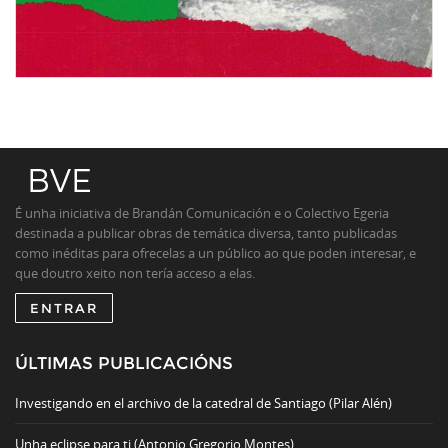
É unha iniciativa de Brandán Comunicación e o Colectivo Egeria
destinada a publicar obras de temática diversa, tanto publicadas
como inéditas para ofrecelas a un público ao que poden interesar, e
que doutro xeito non tería acceso a elas.
ENTRAR
ÚLTIMAS PUBLICACIÓNS
Investigando en el archivo de la catedral de Santiago (Pilar Alén)
Unha eclipse para ti (Antonio Gregorio Montes)