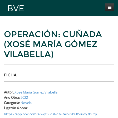
Inicio
OPERACIÓN: CUÑADA
Presentación
(XOSÉ MARÍA GÓMEZ
Obras
VILABELLA)
Selección BVE
Autores
Novas
FICHA
Contacta
Autor:
Xosé María Gómez Vilabella
Ano Obra:
2022
Categoría:
Novela
Ligazón á obra:
https://app.box.com/s/wqt56ds629w2eioijxb685rudy3lc6zp