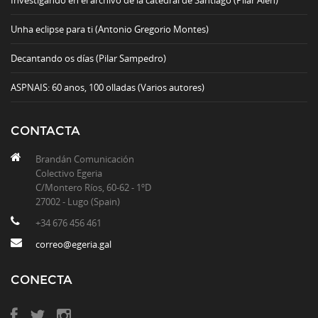
Investigando en el archivo de la catedral de Santiago (Pilar Alén)
Unha eclipse para ti (Antonio Gregorio Montes)
Decantando os días (Pilar Sampedro)
ASPNAIS: 60 anos, 100 olladas (Varios autores)
CONTACTA
Brandán Comunicación
Colectivo Egeria
C/Montero Ríos, 60-62 - 1ºD
27002 - Lugo (Spain)
+34 676 456 461
correo@egeria.gal
CONECTA