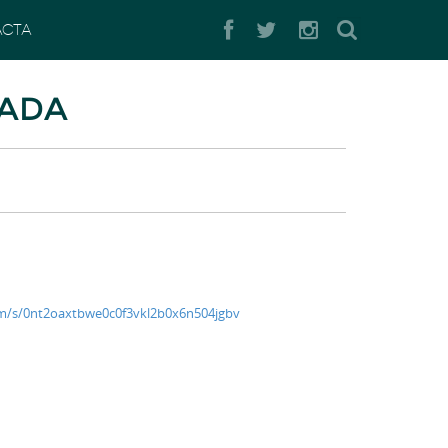
Buscar
ACTA
ZADA
om/s/0nt2oaxtbwe0c0f3vkl2b0x6n504jgbv