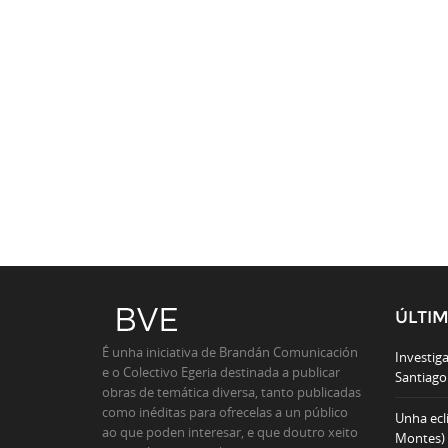
ÚLTI
É unha iniciativa de Brandán Comunicación
Investiga
e o Colectivo Egeria destinada a publicar
Santiago 
obras de temática diversa, tanto publicadas
como inéditas para ofrecelas a un público
Unha ecl
ao que poden interesar, e que doutro xeito
Montes)