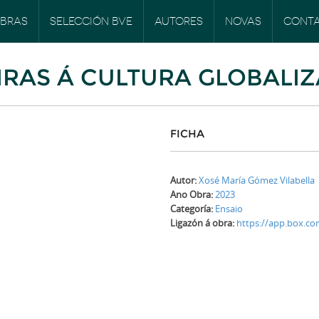
BRAS
SELECCIÓN BVE
AUTORES
NOVAS
CONT
IRAS Á CULTURA GLOBALI
FICHA
Autor:
Xosé María Gómez Vilabella
Ano Obra:
2023
Categoría:
Ensaio
Ligazón á obra:
https://app.box.c