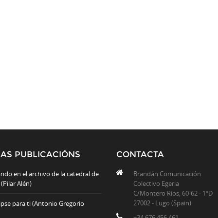
MAS PUBLICACIÓNS
CONTACTA
ndo en el archivo de la catedral de
Brandán Comunicación
(Pilar Alén)
Colectivo Egeria
C/Montero Ríos, 60-62 - 1ºD
27002 - Lugo (Spain)
ipse para ti (Antonio Gregorio
+34 676 456 461