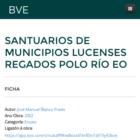
Inicio
SANTUARIOS DE
Presentación
MUNICIPIOS LUCENSES
Obras
REGADOS POLO RÍO EO
Selección BVE
Autores
Novas
FICHA
Contacta
Autor:
José Manuel Blanco Prado
Ano Obra:
2002
Categoría:
Ensaio
Ligazón á obra:
https://app.box.com/s/nukaf99hw8osx416r85ni1z615y63bce