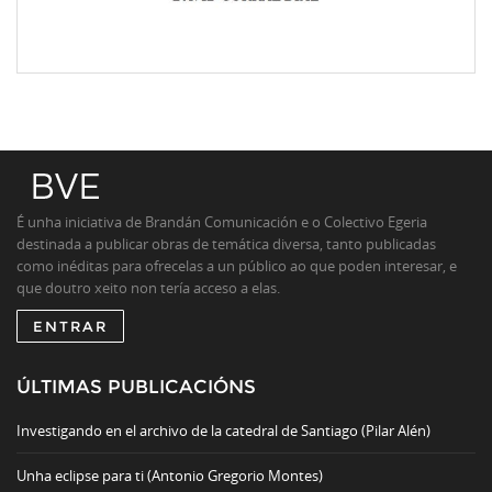
É unha iniciativa de Brandán Comunicación e o Colectivo Egeria
destinada a publicar obras de temática diversa, tanto publicadas
como inéditas para ofrecelas a un público ao que poden interesar, e
que doutro xeito non tería acceso a elas.
ENTRAR
ÚLTIMAS PUBLICACIÓNS
Investigando en el archivo de la catedral de Santiago (Pilar Alén)
Unha eclipse para ti (Antonio Gregorio Montes)