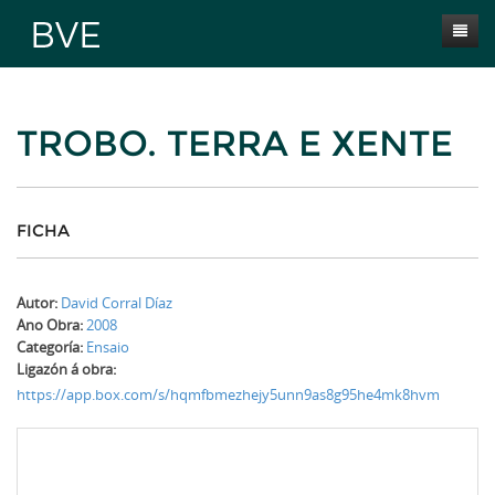
Inicio
TROBO. TERRA E XENTE
Presentación
Obras
Selección BVE
FICHA
Autores
Autor:
David Corral Díaz
Novas
Ano Obra:
2008
Categoría:
Ensaio
Contacta
Ligazón á obra:
https://app.box.com/s/hqmfbmezhejy5unn9as8g95he4mk8hvm