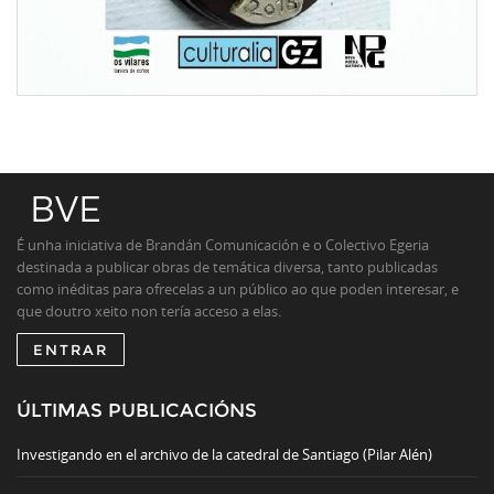
É unha iniciativa de Brandán Comunicación e o Colectivo Egeria
destinada a publicar obras de temática diversa, tanto publicadas
como inéditas para ofrecelas a un público ao que poden interesar, e
que doutro xeito non tería acceso a elas.
ENTRAR
ÚLTIMAS PUBLICACIÓNS
Investigando en el archivo de la catedral de Santiago (Pilar Alén)