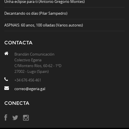
Unha eclipse para ti (Antonio Gregorio Montes)
Decantando os días (Pilar Sampedro)
ASPNAIS: 60 anos, 100 olladas (Varios autores)
CONTACTA
Brandán Comunicación
Colectivo Egeria
C/Montero Ríos, 60-62 - 1ºD
27002 - Lugo (Spain)
+34 676 456 461
correo@egeria.gal
CONECTA