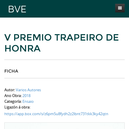
Inicio
V PREMIO TRAPEIRO DE
Presentación
HONRA
Obras
Selección BVE
Autores
FICHA
Novas
Autor:
Varios Autores
Contacta
Ano Obra:
2018
Categoría:
Ensaio
Ligazón á obra:
https://app.box.com/s/z6pm5u8fydh2z2lbnt731tkk3ky42qtn