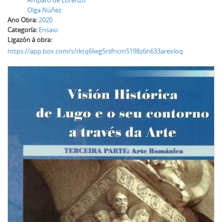
Amparo de Lorenzo
Olga Núñez
Ano Obra:
2020
Categoría:
Ensaio
Ligazón á obra:
https://app.box.com/s/rktq6lwg5rsfncm5198z6h633arexloq