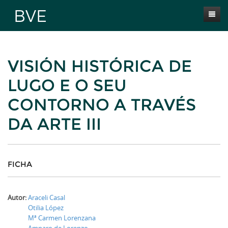
Inicio
VISIÓN HISTÓRICA DE
Presentación
LUGO E O SEU
Obras
CONTORNO A TRAVÉS
Selección BVE
DA ARTE III
Autores
Novas
Contacta
FICHA
Autor:
Araceli Casal
Otilia López
Mª Carmen Lorenzana