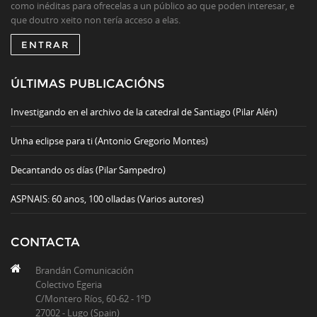
como inéditas para ofrecelas a un público ao que poden interesar, e
que doutro xeito non tería acceso a elas.
ENTRAR
ÚLTIMAS PUBLICACIÓNS
Investigando en el archivo de la catedral de Santiago (Pilar Alén)
Unha eclipse para ti (Antonio Gregorio Montes)
Decantando os días (Pilar Sampedro)
ASPNAIS: 60 anos, 100 olladas (Varios autores)
CONTACTA
Brandán Comunicación
Colectivo Egeria
C/Montero Ríos, 60-62 - 1ºD
27002 - Lugo (Spain)