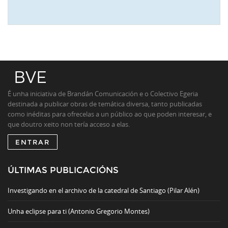
É unha iniciativa de Brandán Comunicación e o Colectivo Egeria
destinada a publicar obras de temática diversa, tanto publicadas
como inéditas para ofrecelas a un público ao que poden interesar, e
que doutro xeito non tería acceso a elas.
ENTRAR
ÚLTIMAS PUBLICACIÓNS
Investigando en el archivo de la catedral de Santiago (Pilar Alén)
Unha eclipse para ti (Antonio Gregorio Montes)