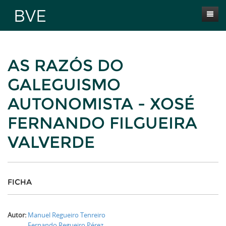
Inicio
AS RAZÓS DO
Presentación
GALEGUISMO
Obras
AUTONOMISTA - XOSÉ
Selección BVE
FERNANDO FILGUEIRA
Autores
VALVERDE
Novas
Contacta
FICHA
Autor:
Manuel Regueiro Tenreiro
Fernando Regueiro Pérez