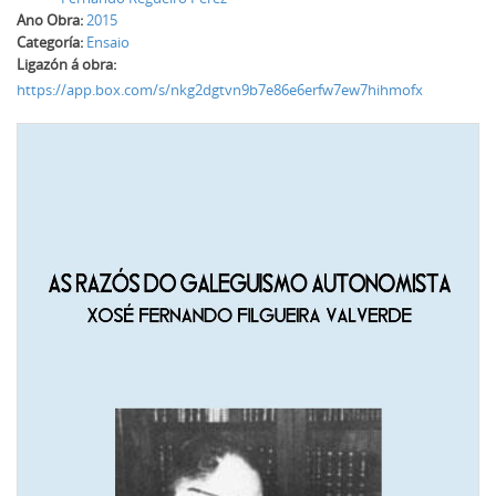
Ano Obra:
2015
Categoría:
Ensaio
Ligazón á obra:
https://app.box.com/s/nkg2dgtvn9b7e86e6erfw7ew7hihmofx